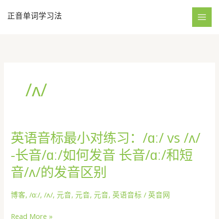
跳
正音单词学习法
至
内
容
/ʌ/
英语音标最小对练习：/ɑː/ vs /ʌ/
-长音/ɑː/如何发音 长音/ɑː/和短
音/ʌ/的发音区别
博客
,
/ɑː/
,
/ʌ/
,
元音
,
元音
,
元音
,
英语音标
/
英音网
英
Read More »