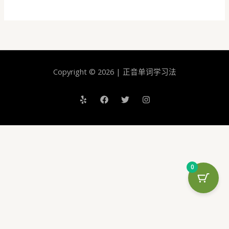
语
音
标
最
小
对
Copyright © 2026 | 正音单词学习法
练
习：/
ɑː/
vs
/
ʌ/
-
长
0
音/
ɑː/
如
何
发