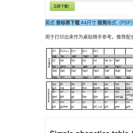
立即下载！
英式
音标表下载
A4尺寸
极简
格式（PDF
用于打印出来作为桌贴随手参考。推荐配
Simple-phonetics-table