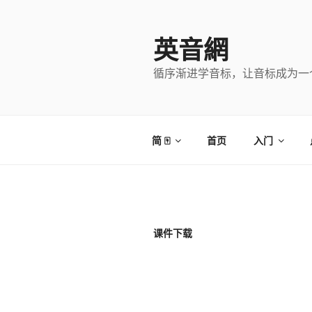
跳
至
英音網
内
容
循序渐进学音标，让音标成为一
简 🀄
首页
入门
课件下载