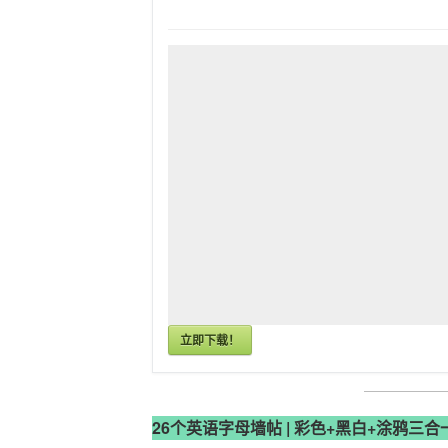
立即下载！
26个英语字母墙帖 | 彩色+黑白+涂鸦三合一