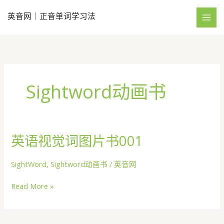
跳
英音网｜正音单词学习法
至
内
容
Sightword动画书
英语视觉词图片书001
SightWord
,
Sightword动画书
/
英音网
英
Read More »
语
视
觉