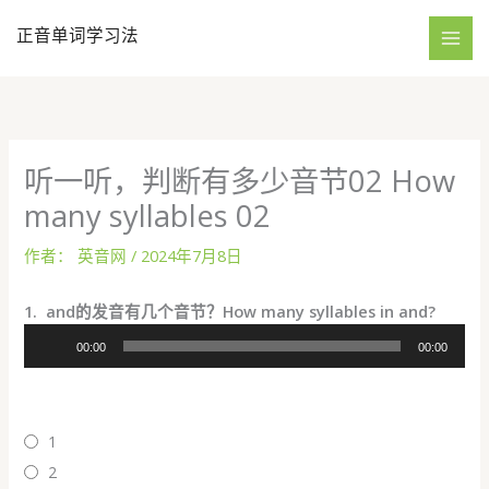
跳
正音单词学习法
至
内
容
听一听，判断有多少音节02 How
many syllables 02
作者：
英音网
/
2024年7月8日
1.
and的发音有几个音节？How many syllables in and?
音
00:00
00:00
频
播
放
器
1
2