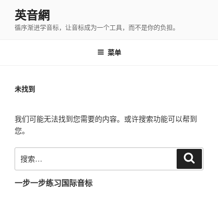
跳
英音網
至
循序渐进学音标，让音标成为一个工具，而不是你的负担。
内
容
菜单
未找到
我们可能无法找到您需要的内容。或许搜索功能可以帮到
您。
搜
搜
索
索：
一步一步练习国际音标