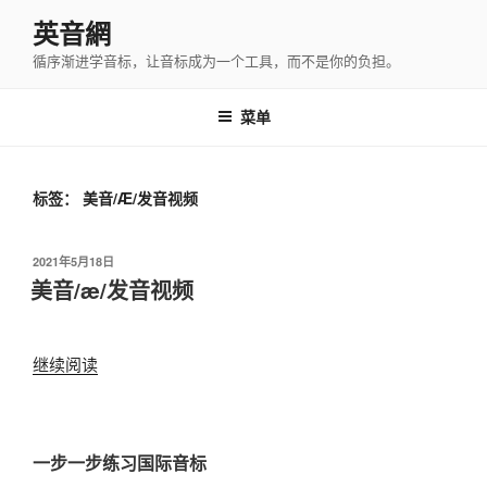
跳
英音網
至
循序渐进学音标，让音标成为一个工具，而不是你的负担。
内
容
菜单
标签：
美音/Æ/发音视频
发
2021年5月18日
布
美音/æ/发音视频
于
“美
继续阅读
音/
æ/
发
一步一步练习国际音标
音