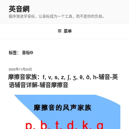
跳
英音網
至
循序渐进学音标，让音标成为一个工具，而不是你的负担。
内
容
菜单
标签：
音标Θ
发
2025年11月24日
布
摩擦音家族：f, v, s, z, ʃ, ʒ, θ, ð, h-辅音-英
于
语辅音详解-辅音摩擦音