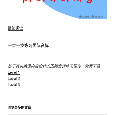
“摩
继续阅读
擦
音
一步一步练习国际音标
家
族：
f,
v,
基于真实英语内容设计的国际音标练习课件
。
免费下载
：
s,
Level 1
z,
Level 2
ʃ,
Level 3
ʒ,
θ,
ð,
浏览最多的文章
h-
辅