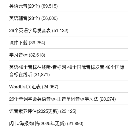
英语元音(20个)
(89,515)
音-
英
英语辅音(28个)
(56,000)
语
辅
26个英语字母发音表
(51,132)
音
课件下载
(39,254)
详
解-
学习音标
(32,618)
辅
音
英语48个音标在线听-音标网 48个国际音标发音 48个国际
摩
音标在线听
(31,871)
擦
WordList词汇表
(24,957)
音”
26个单词学会英语音标-正音单词音标学习法
(23,274)
语音素养评估(2025更新)
(23,125)
闪卡/海报/墙帖(2025年更新)
(21,890)