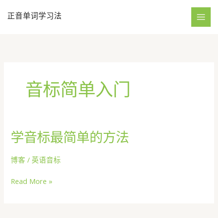
跳
正音单词学习法
至
内
容
音标简单入门
学音标最简单的方法
博客
/
英语音标
学
Read More »
音
标
最