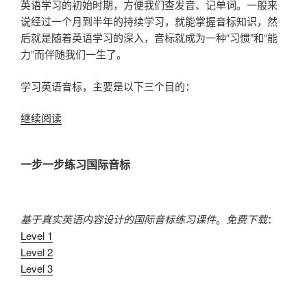
英语学习的初始时期，方便我们查发音、记单词。一般来
说经过一个月到半年的持续学习，就能掌握音标知识，然
后就是随着英语学习的深入，音标就成为一种“习惯”和“能
力”而伴随我们一生了。
学习英语音标，主要是以下三个目的：
“为
继续阅读
什
么
一步一步练习国际音标
要
学
英
语
基于真实英语内容设计的国际音标练习课件
。
免费下载
：
音
Level 1
标？”
Level 2
Level 3