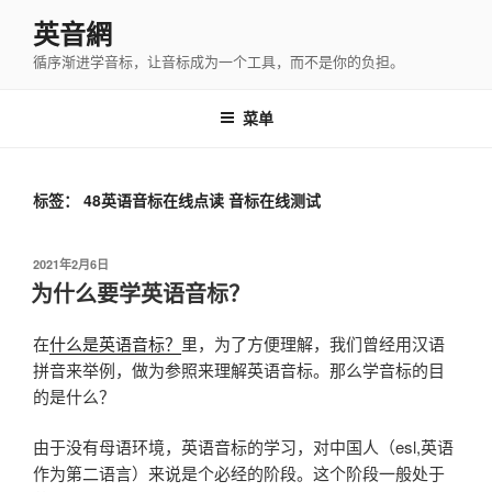
跳
英音網
至
循序渐进学音标，让音标成为一个工具，而不是你的负担。
内
容
菜单
标签：
48英语音标在线点读 音标在线测试
发
2021年2月6日
布
为什么要学英语音标？
于
在
什么是英语音标？
里，为了方便理解，我们曾经用汉语
拼音来举例，做为参照来理解英语音标。那么学音标的目
的是什么？
由于没有母语环境，英语音标的学习，对中国人（esl,英语
作为第二语言）来说是个必经的阶段。这个阶段一般处于