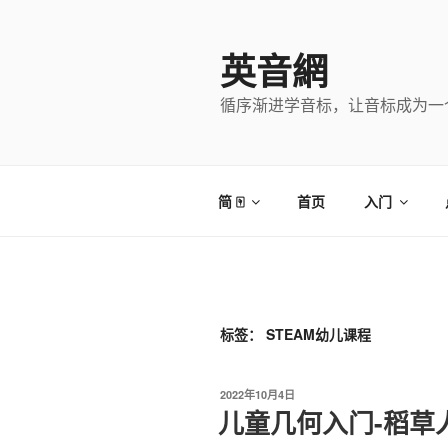
跳
至
英音網
内
容
循序渐进学音标，让音标成为一
简 🀄
首页
入门
标签：
STEAM幼儿课程
发
2022年10月4日
布
儿童几何入门-稻草人
于