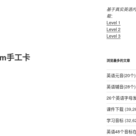
基于真实英语
载
：
Level 1
Level 2
Level 3
em手工卡
浏览最多的文章
英语元音(20个)
英语辅音(28个)
26个英语字母
课件下载
(39,2
学习音标
(32,6
英语48个音标在