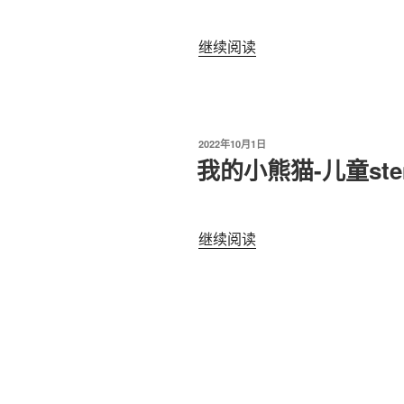
“儿
继续阅读
童
几
何
入
发
2022年10月1日
门-
布
我的小熊猫-儿童st
于
稻
草
人
“我
继续阅读
STEM
的
卡”
小
熊
猫-
儿
童
stem