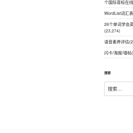
个国际音标在
WordList词汇
26个单词学会
(23,274)
语音素养评估(2
闪卡/海报/墙帖(
搜索
搜
索：