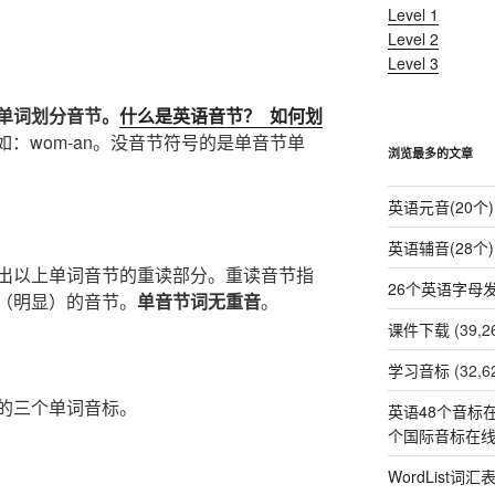
Level 1
Level 2
Level 3
单词划分音节。
什么是英语音节？
如何划
，如：wom-an。没音节符号的是单音节单
浏览最多的文章
英语元音(20个)
英语辅音(28个)
出以上单词音节的重读部分。重读音节指
26个英语字母
（明显）的音节。
单音节词无重音
。
课件下载
(39,2
学习音标
(32,6
习的三个单词音标。
英语48个音标在
个国际音标在
WordList词汇