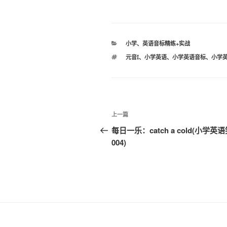
分
小学
、
英语音标精练+实战
类
标
元音Ɪ
、
小学英语
、
小学英语音标
、
小学
签
文
上
上一篇
章
一
每日一乐：catch a cold(小学英
篇
004)
导
文
航
章