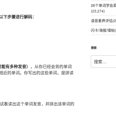
26个单词学会
(23,274)
以下步骤进行解码：
语音素养评估(2
闪卡/海报/墙帖(
。
搜索
搜
索：
可能有多种发音）
，从你已经会背的单词
相近的单词。你写出的这些单词，是拼读
，试着读出这个单词发音，并拼出该单词的