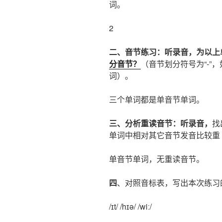
词。
2
二、音节练习：听录音，为以上
分音节？
（音节划分符号为“-”
词）。
三个单词都是单音节单词。
三、分析重读音节：听录音，
找
单词中相对其它音节发音比较重
单音节单词，无重读音节。
四
、对照音标表，写出本次练
/ɪt/ /hɪə/ /wiː/