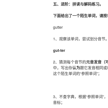
五、进阶：拼读与解码练习。
下面给出了一个陌生单词，请按
gutter
1、观察该单词，尝试划分音节
gut-ter
2、猜测每个音节的
元音发音（
中，写出你
认为
跟它发音相同或
这个陌生单词的“参照单词”；
3、不查字典，根据“参照单词”
音标；