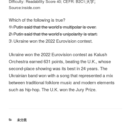
Difficulty: Readability Score 40; CEFR: B2C1;大学；
Source:inside.com
Which of the following is true?
1\ Putin said that the world’s multipolar is over.
2\ Putin said that the world’s unipolarity is start.
3\ Ukraine won the 2022 Eurovision contest.
Ukraine won the 2022 Eurovision contest as Kalush
Orchestra earned 631 points, beating the U.K., whose
second-place showing was its best in 24 years. The
Ukrainian band won with a song that represented a mix
between traditional folklore music and modern elements
such as hip-hop. The U.K. won the Jury Prize.
分
未分类
类