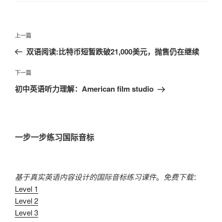
文
上
上一篇
章
一
双语阅读:比特币短暂跌破21,000美元，抛售仍在继续
导
篇
航
文
下
下一篇
章
一
初中英语听力理解：American film studio
篇
文
章
一步一步练习国际音标
基于真实英语内容设计的国际音标练习课件
。
免费下载
：
Level 1
Level 2
Level 3