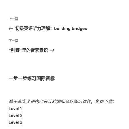
文
上
上一篇
章
一
初级英语听力理解：building bridges
导
篇
航
文
下
下一篇
章
一
“别野”里的音素意识
篇
文
章
一步一步练习国际音标
基于真实英语内容设计的国际音标练习课件
。
免费下载
：
Level 1
Level 2
Level 3