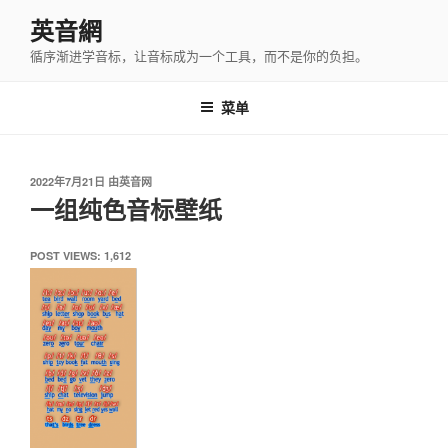
跳
英音網
至
循序渐进学音标，让音标成为一个工具，而不是你的负担。
内
容
菜单
发
2022年7月21日
由
英音网
布
一组纯色音标壁纸
于
POST VIEWS:
1,612