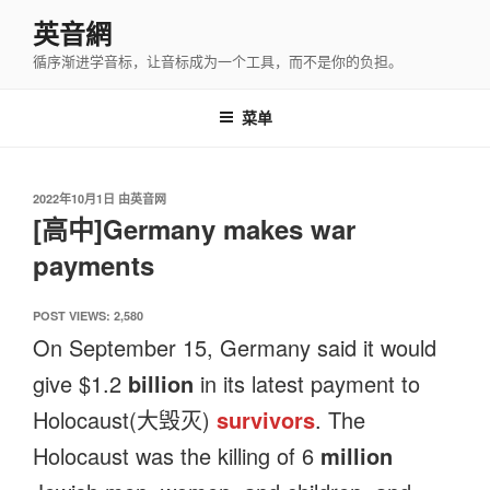
跳
英音網
至
循序渐进学音标，让音标成为一个工具，而不是你的负担。
内
容
菜单
发
2022年10月1日
由
英音网
布
[高中]Germany makes war
于
payments
POST VIEWS:
2,580
On September 15, Germany said it would
give $1.2
billion
in its latest payment to
Holocaust(大毁灭)
survivors
. The
Holocaust was the killing of 6
million