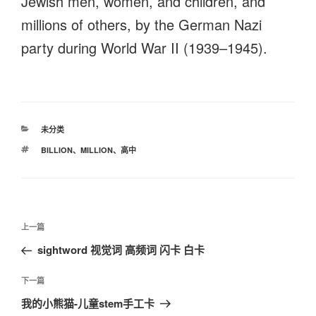
Jewish men, women, and children, and
millions of others, by the German Nazi
party during World War II (1939–1945).
分
未分类
类
标
BILLION
、
MILLION
、
高中
签
文
上
上一篇
章
一
sightword 视觉词 高频词 闪卡 白卡
导
篇
航
文
下
下一篇
章
一
我的小熊猫-儿童stem手工卡
篇