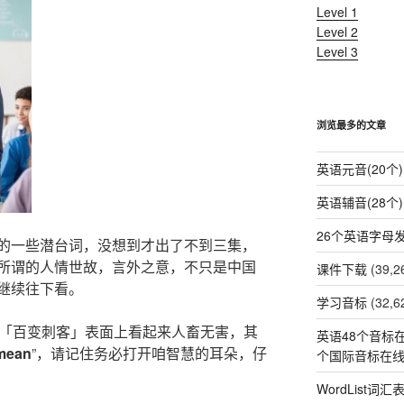
Level 1
Level 2
Level 3
浏览最多的文章
英语元音(20个)
英语辅音(28个)
26个英语字母
的一些潜台词，没想到才出了不到三集，
所谓的人情世故，言外之意，不只是中国
课件下载
(39,2
继续往下看。
学习音标
(32,6
「百变刺客」表面上看起来人畜无害，其
英语48个音标在
 mean
”，请记住务必打开咱智慧的耳朵，仔
个国际音标在
WordList词汇