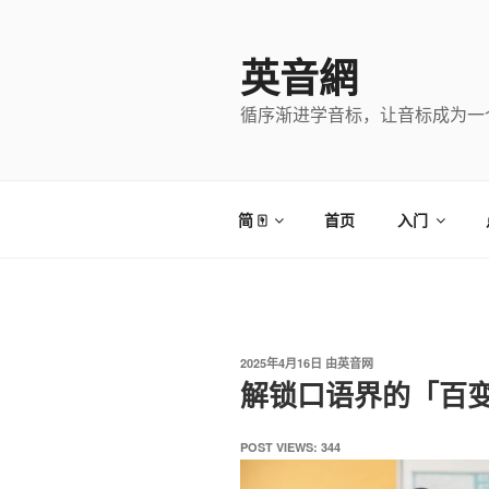
跳
至
英音網
内
容
循序渐进学音标，让音标成为一
简 🀄
首页
入门
发
2025年4月16日
由
英音网
布
解锁口语界的「百变刺
于
POST VIEWS:
344