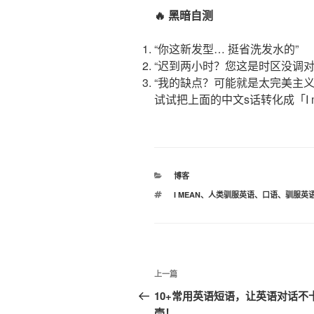
🔥 黑暗
自测
“你这新发型… 挺省洗发水的”
“迟到两小时？您这是时区没调对
“我的缺点？可能就是太完美主义
试试把上面的中文s话转化成「I me
分
博客
类
标
I MEAN
、
人类驯服英语
、
口语
、
驯服英
签
文
上
上一篇
章
一
10+常用英语短语，让英语对话不
篇
壳！