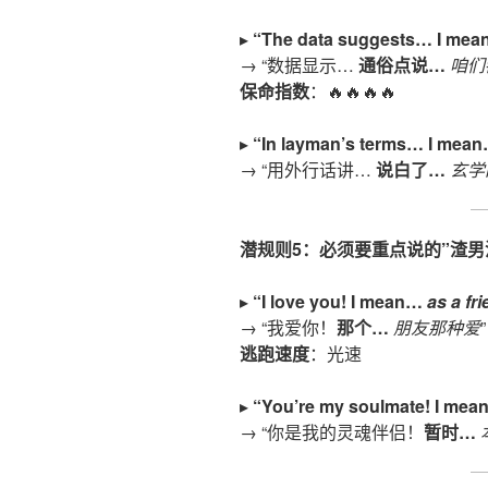
▸
“The data suggests… I me
→ “数据显示…
通俗点说
…
咱们
保命指数
：🔥🔥🔥🔥
▸
“In layman’s terms… I mea
→ “用外行话讲…
说白了
…
玄学
潜规则
5
：必须要重点说的”渣男
▸
“I love you! I mean…
as a fr
→ “我爱你！
那个
…
朋友那种爱
逃跑速度
：光速
▸
“You’re my soulmate! I me
→ “你是我的灵魂伴侣！
暂时
…