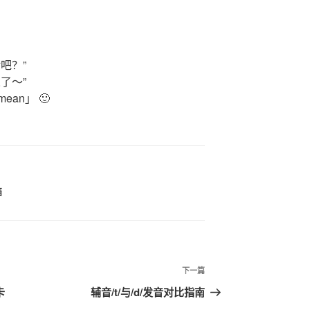
吧？”
了～”
an」 🙂
语
下
下一篇
一
卡
辅音/t/与/d/发音对比指南
篇