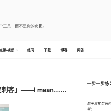
个工具，而不是你的负担。
点读/视频
练习
下载
博客
问答
一步一步练
客」——I mean……
基于真实英语
载
：