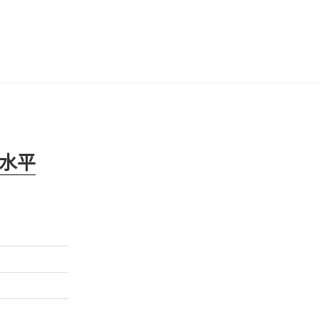
文
章
水平