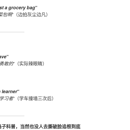
just a grocery bag
“
菜包啊
”（边拍灰尘边凡）
ave
“
勇敢的
”（实际辣眼睛）
 learner
“
学习者
”（学车撞墙三次后）
路子科普，当然也没人去撕破脸追根到底