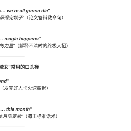
an…
we’re all gonna die
“
都得完犊子
”（论文答辩救命句）
n…
magic happens
“
的力量
”（解释不清时的终极大招）
渣女“常用的口头禅
iend
“
”（发完好人卡火速撤退）
an…
this month
“
本月限定版
”（海王标准话术）