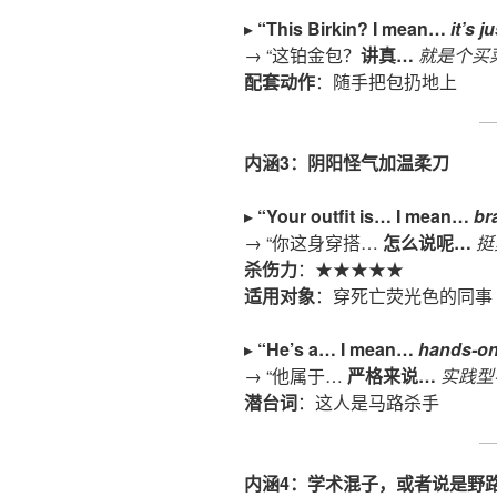
▸
“This Birkin? I mean…
it’s 
→ “这铂金包？
讲真
…
就是个买
配套动作
：随手把包扔地上
内涵
3：阴阳怪气加温柔刀
▸
“Your outfit is… I mean…
br
→ “你这身穿搭…
怎么说呢
…
挺
杀伤力
：★★★★★
适用对象
：穿死亡荧光色的同事
▸
“He’s a… I mean…
hands-on
→ “他属于…
严格来说
…
实践型
潜台词
：这人是马路杀手
内涵
4：学术混子，或者说是野