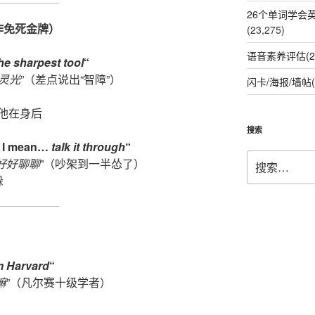
26个单词学会
作免死金牌）
(23,275)
语音素养评估(2
he sharpest tool
“
灵光
”（差点说出“智障”）
闪卡/海报/墙帖(
他在身后
搜索
p! I mean…
talk it through
“
搜
好好聊聊
”（吵架到一半怂了）
索：
躲
om Harvard
“
嘛
”（凡尔赛十级学者）