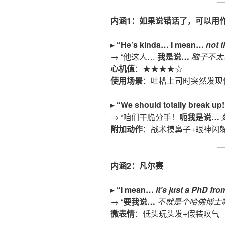
内涵1
：如果说错话了，可以用
▸
“He’s kinda… I mean…
not t
→ “他这人…
我是说
…
脑子不太
心机值
：★★★★☆
使用场景
：吐槽上司时突然发现
▸
“We should totally break u
→ “咱们干脆分手！
呃我是说
…
附加动作
：战术摸鼻子+眼神闪
内涵
2：凡尔赛
▸
“I mean…
it’s just a PhD fr
→ “
要我说
…
不就是个哈佛博士
微表情
：低头玩头发+假装叹气