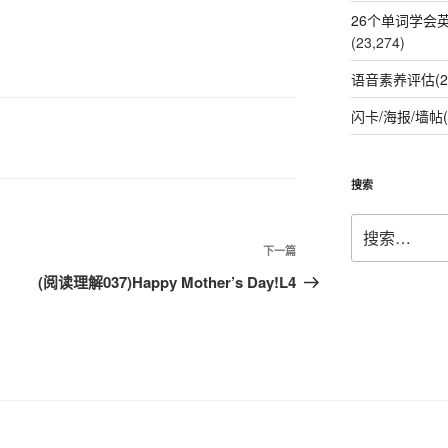
26个单词学会
(23,274)
语音素养评估(2
闪卡/海报/墙帖(
搜索
搜
索：
下
下一篇
一
(阅读理解037)Happy Mother’s Day!L4
篇
文
章