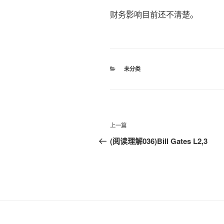
财务影响目前还不清楚。
分
未分类
类
文
上
上一篇
章
一
(阅读理解036)Bill Gates L2,3
篇
导
文
航
章