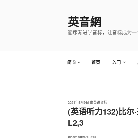
跳
至
英音網
内
容
循序渐进学音标，让音标成为一
简 🀄
首页
入门
发
2021年5月9日
由
英语音标
布
(英语听力132)比
于
L2,3
POST VIEWS:
835