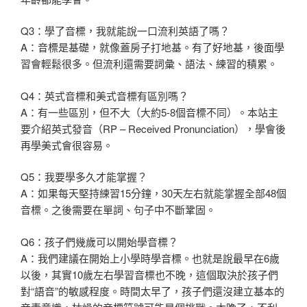
Q3：學了音標，我就能說一口流利英語了嗎？
A：音標是基礎，就像蓋房子打地基。有了好地基，後面學
習會輕鬆很多。但流利還需要詞彙、語法、練習的積累。
Q4：英式音標和美式音標有區別嗎？
A：有一些區別，但不大（大約5-8個音標不同）。本站主
要介紹英式發音（RP – Received Pronunciation），學會後
再學美式會很容易。
Q5：我要學多久才能掌握？
A：如果每天堅持練習15分鐘，30天左右就能掌握全部48個
音標。之後需要在單詞、句子中不斷鞏固。
Q6：孩子們幾歲可以開始學音標？
A：我們建議在開始上小學時學音標。也就是說最早在6歲
以後，其實10歲左右學習音標也不晚，這個取決於孩子們
對“語音”的敏感程度。時間太早了，孩子們還沒建立基本的