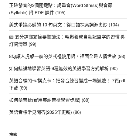
正確發音的2個關鍵點：詞重音(Word Stress)與音節
(Syllable) 附 PDF 課件
(105)
美式爭論必備的 10 句英文：從口語探索詞源奧妙
(104)
📧 五分鐘郵箱摘要閱讀法：輕鬆養成自動記單字的習慣-附
訂閱清單
(99)
8句讓人虎躯一震的英式禮貌用語，裡面全是人情世故
(98)
如何錯誤地學習英語-9種無效的英語學習方式解析
(90)
英語音標閃卡/撲克卡：把發音練習變成一場遊戲！-7頁pdf
下載
(89)
如何學音標(實用英語音標學習步驟)
(88)
英語音標常見問答(2025年更新)
(86)
搜索