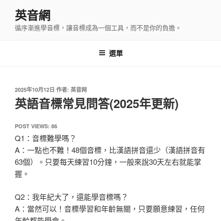
跳
英音網
至
循序漸進學音標，讓音標成為一個工具，而不是你的負擔。
主
要
內
選單
容
發
2025年10月12日
作者:
英音网
佈
英語音標常見問答(2025年更新)
於
POST VIEWS:
86
Q1：音標難學嗎？
A：一點也不難！48個音標，比漢語拼音還少（漢語拼音有
63個）。只要每天練習10分鐘，一般來說30天左右就能掌
握。
Q2：我年紀大了，還能學音標嗎？
A：當然可以！音標學習和年齡無關，只要願意練習，任何
年齡都能學會。