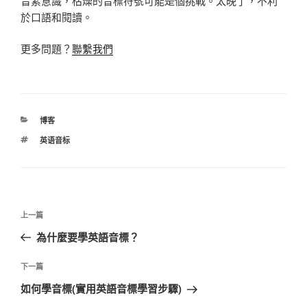
音素意識，枯燥的音標符號可能是個挑戰。太晚了，不利
於口語和閱讀。
更多問題？
聯繫我們
分
博客
類
標
英语音标
籤
文
上
上一篇
章
一
為什麼要學英語音標？
導
篇
覽
文
下
下一篇
章
一
如何學音標(實用英語音標學習步驟)
篇