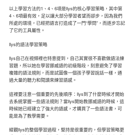
以上學習方法的1、4、6項是llys的核心學習策略，其中第
4、6項最有效，足以讓大部分學習者望而卻步，因為我們
所處的環境，已經把語言打造成了一門“學問”，而逐步忘記
了它的工具屬性。
llys的語法學習策略
llys自己在視頻裡也特意提到，自己其實很不喜歡做語法練
習題，所以她在學習挪威語的初級階段，刻意避免了學習
複雜的語法規則，而是試圖像一個孩子學習說話一樣，通
過大量的聽力和閱讀來練習語感。
這裡要注意一個重要的先後順序：llys到了什麼時候才開始
去系統掌握一些語法規則？當llys開始教挪威語的時候，這
時候她已經建立了強大的語感，才購買了一些語法書，可
能是為了教學需要。
縱觀llys的整個學習過程，堅持是很重要的，但學習策略更