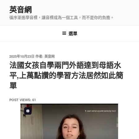
跳
英音網
至
循序漸進學音標，讓音標成為一個工具，而不是你的負擔。
主
要
內
選單
容
發
2025年10月23日
作者:
英音网
佈
法國女孩自學兩門外語達到母語水
於
平,上萬點讚的學習方法居然如此簡
單
POST VIEWS:
61