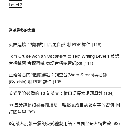
Level 3
浏览最多的文章
英語連讀：讓你的口音更自然 附 PDF 課件
(119)
Tom Cruise won an Oscar-IPA to Text Writing Level 1|英語
音標練習 音標精練 英語音標練習紙pdf
(111)
正確發音的2個關鍵點：詞重音(Word Stress)與音節
(Syllable) 附 PDF 課件
(105)
美式爭論必備的 10 句英文：從口語探索詞源奧妙
(104)
📧 五分鐘郵箱摘要閱讀法：輕鬆養成自動記單字的習慣-附
訂閱清單
(99)
8句讓人虎躯一震的英式禮貌用語，裡面全是人情世故
(98)