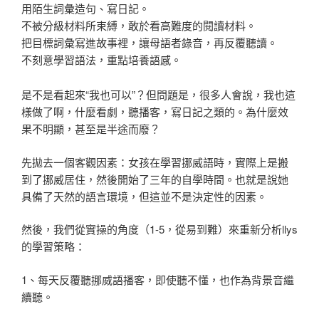
用陌生詞彙造句、寫日記。

不被分級材料所束縛，敢於看高難度的閱讀材料。

把目標詞彙寫進故事裡，讓母語者錄音，再反覆聽讀。

不刻意學習語法，重點培養語感。
是不是看起來“我也可以”？但問題是，很多人會說，我也這
樣做了啊，什麼看劇，聽播客，寫日記之類的。為什麼效
果不明顯，甚至是半途而廢？
先拋去一個客觀因素：女孩在學習挪威語時，實際上是搬
到了挪威居住，然後開始了三年的自學時間。也就是說她
具備了天然的語言環境，但這並不是決定性的因素。
然後，我們從實操的角度（1-5，從易到難）來重新分析llys
的學習策略：
1、每天反覆聽挪威語播客，即使聽不懂，也作為背景音繼
續聽。