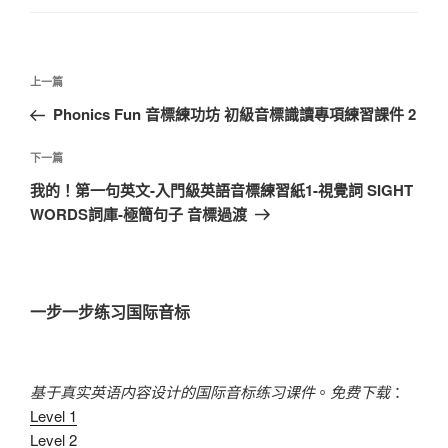
文
上
上一篇
章
一
Phonics Fun 音標練功坊 初級音標識讀專項練習課件 2
導
篇
覽
文
下
下一篇
章
一
我的！第一句英文-入門級英語音標練習紙1-視覺詞 SIGHT
篇
WORDS詞庫-極簡句子 音標過渡
文
章
一步一步练习国际音标
基于真实英语内容设计的国际音标练习课件
。
免费下载
：
Level 1
Level 2