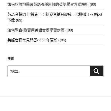
如何錯誤地學習英語-9種無效的英語學習方式解析
(90)
英語音標閃卡/撲克卡：把發音練習變成一場遊戲！-7頁pdf
下載
(89)
如何學音標(實用英語音標學習步驟)
(88)
英語音標常見問答(2025年更新)
(86)
搜索
搜
搜
尋
尋
關
鍵
字: