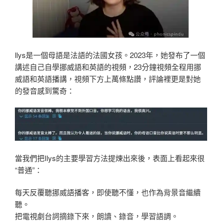
llys是一個母語是法語的法國女孩。2023年，她發布了一個
講述自己自學挪威語和英語的視頻，23分鐘視頻全程用挪
威語和英語播講，視頻下方上萬條點讚，評論裡更是對她
的發音感到驚奇：
當我們把Ilys的主要學習方法提煉出來後，表面上看起來很
“普通”：
每天反覆聽挪威語播客，即使聽不懂，也作為背景音繼續
聽。

把電視劇台詞摘錄下來，朗讀、錄音，學習語調。
